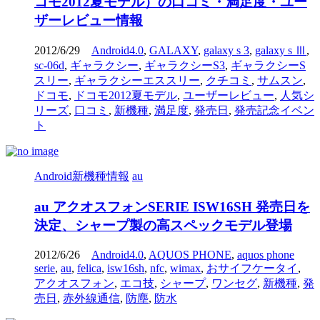
コモ2012夏モデル）の口コミ・満足度・ユー
ザーレビュー情報
2012/6/29
Android4.0
,
GALAXY
,
galaxy s 3
,
galaxy s Ⅲ
,
sc-06d
,
ギャラクシー
,
ギャラクシーS3
,
ギャラクシーS
スリー
,
ギャラクシーエススリー
,
クチコミ
,
サムスン
,
ドコモ
,
ドコモ2012夏モデル
,
ユーザーレビュー
,
人気シ
リーズ
,
口コミ
,
新機種
,
満足度
,
発売日
,
発売記念イベン
ト
Android新機種情報
au
au アクオスフォンSERIE ISW16SH 発売日を
決定、シャープ製の高スペックモデル登場
2012/6/26
Android4.0
,
AQUOS PHONE
,
aquos phone
serie
,
au
,
felica
,
isw16sh
,
nfc
,
wimax
,
おサイフケータイ
,
アクオスフォン
,
エコ技
,
シャープ
,
ワンセグ
,
新機種
,
発
売日
,
赤外線通信
,
防塵
,
防水