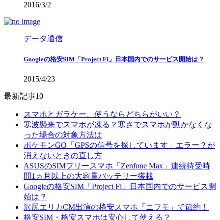
2016/3/2
データ通信
Googleの格安SIM「Project Fi」日本国内でのサービス開始は？
2015/4/23
最新記事10
スマホとガラケー、使うならどちらがいい？
寒波襲来でスマホが凍る？寒さでスマホが動かなくな
った場合の対象方法は
ポケモンGO「GPSの信号を探しています」エラー？が
消えないときの直し方
ASUSのSIMフリースマホ「Zenfone Max」連続待受時
間1ヵ月以上の大容量バッテリー搭載
Googleの格安SIM「Project Fi」日本国内でのサービス開
始は？
沢尻エリカCM出演の格安スマホ「ニフモ」で節約！
格安SIM・格安スマホは安心して使える？