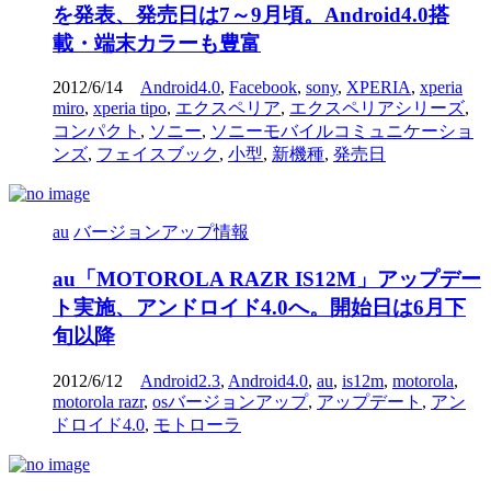
を発表、発売日は7～9月頃。Android4.0搭
載・端末カラーも豊富
2012/6/14
Android4.0
,
Facebook
,
sony
,
XPERIA
,
xperia
miro
,
xperia tipo
,
エクスペリア
,
エクスペリアシリーズ
,
コンパクト
,
ソニー
,
ソニーモバイルコミュニケーショ
ンズ
,
フェイスブック
,
小型
,
新機種
,
発売日
au
バージョンアップ情報
au「MOTOROLA RAZR IS12M」アップデー
ト実施、アンドロイド4.0へ。開始日は6月下
旬以降
2012/6/12
Android2.3
,
Android4.0
,
au
,
is12m
,
motorola
,
motorola razr
,
osバージョンアップ
,
アップデート
,
アン
ドロイド4.0
,
モトローラ