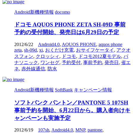
Android新機種情報
docomo
ドコモ AQUOS PHONE ZETA SH-09D 事前
予約の受付開始、発売日は6月29日の予定
2012/6/22
Android4.0
,
AQUOS PHONE
,
aquos phone
zeta
,
sh-09d
,
xi
,
おくだけ充電
,
おサイフケータイ
,
アクオ
スフォン
,
クロッシィ
,
ドコモ
,
ドコモ2012夏モデル
,
パ
ナソニック
,
ワンセグ
,
予約受付
,
事前予約
,
発売日
,
省エ
ネ
,
赤外線通信
,
防水
Android新機種情報
SoftBank
キャンペーン情報
ソフトバンク パントン／PANTONE 5 107SH
事前予約を開始、6月22日から。購入者向けキ
ャンペーンも実施予定
2012/6/19
107sh
,
Android4.0
,
MNP
,
pantone
,