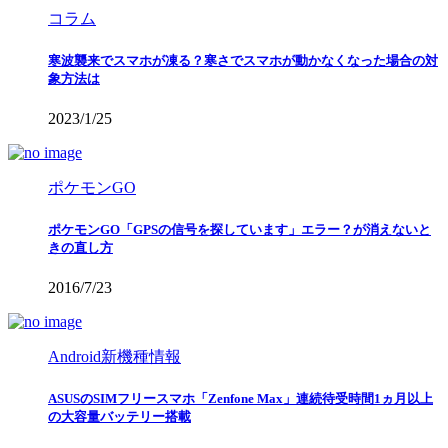
コラム
寒波襲来でスマホが凍る？寒さでスマホが動かなくなった場合の対
象方法は
2023/1/25
ポケモンGO
ポケモンGO「GPSの信号を探しています」エラー？が消えないと
きの直し方
2016/7/23
Android新機種情報
ASUSのSIMフリースマホ「Zenfone Max」連続待受時間1ヵ月以上
の大容量バッテリー搭載