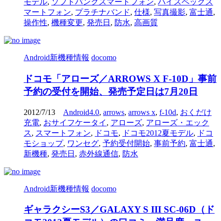
モデル
,
ソフトバンクスマートフォン
,
ハイスペックス
マートフォン
,
プラチナバンド
,
仕様
,
写真撮影
,
富士通
,
操作性
,
機種変更
,
発売日
,
防水
,
高画質
Android新機種情報
docomo
ドコモ「アローズ／ARROWS X F-10D」事前
予約の受付を開始、発売予定日は7月20日
2012/7/13
Android4.0
,
arrows
,
arrows x
,
f-10d
,
おくだけ
充電
,
おサイフケータイ
,
アローズ
,
アローズ・エック
ス
,
スマートフォン
,
ドコモ
,
ドコモ2012夏モデル
,
ドコ
モショップ
,
ワンセグ
,
予約受付開始
,
事前予約
,
富士通
,
新機種
,
発売日
,
赤外線通信
,
防水
Android新機種情報
docomo
ギャラクシーS3／GALAXY S III SC-06D（ド