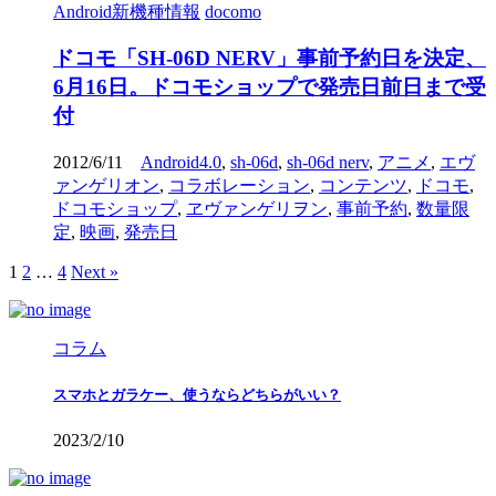
Android新機種情報
docomo
ドコモ「SH-06D NERV」事前予約日を決定、
6月16日。ドコモショップで発売日前日まで受
付
2012/6/11
Android4.0
,
sh-06d
,
sh-06d nerv
,
アニメ
,
エヴ
ァンゲリオン
,
コラボレーション
,
コンテンツ
,
ドコモ
,
ドコモショップ
,
ヱヴァンゲリヲン
,
事前予約
,
数量限
定
,
映画
,
発売日
1
2
…
4
Next »
コラム
スマホとガラケー、使うならどちらがいい？
2023/2/10