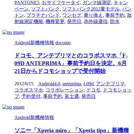
PANTONE5
,
おサイフケータイ
,
ガンマ線測定
,
キャン
ペーン
,
ソフトバンク
,
ソフトバンク2012夏モデル
,
パン
トン
,
プラチナバンド
,
ワンセグ
,
乗り換え
,
事前予約
,
放
射線測定機能
,
機種変更
,
発売日
,
赤外線通信
,
防水
Android新機種情報
docomo
ドコモ、アンテプリマとのコラボスマホ「F-
09D ANTEPRIMA」事前予約日を決定。6月
21日からドコモショップで受付開始
2012/6/15
Android4.0
,
anteprima
,
f-09d
,
アンテプリマ
,
コラボスマホ
,
コラボレーション
,
ドコモ
,
ドコモショッ
プ
,
予約受付
,
事前予約
,
富士通
,
発売日
Android新機種情報
ソニー「Xperia miro」「Xperia tipo」新機種