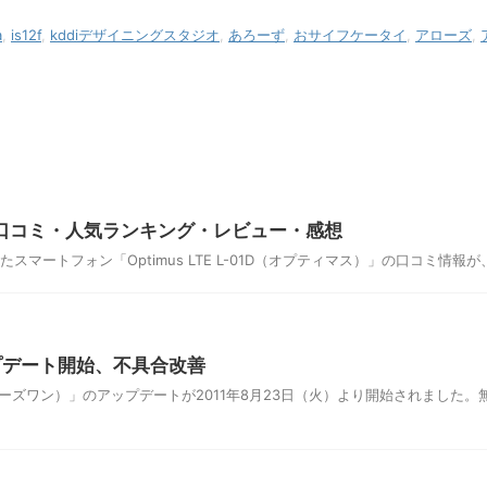
a
,
is12f
,
kddiデザイニングスタジオ
,
あろーず
,
おサイフケータイ
,
アローズ
,
01Dの口コミ・人気ランキング・レビュー・感想
スマートフォン「Optimus LTE L-01D（オプティマス）」の口コミ情報が
 アップデート開始、不具合改善
1CA（ジーズワン）」のアップデートが2011年8月23日（火）より開始されま