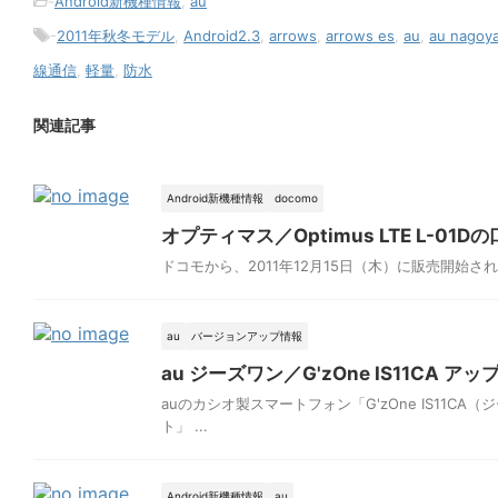
-
Android新機種情報
,
au
-
2011年秋冬モデル
,
Android2.3
,
arrows
,
arrows es
,
au
,
au nagoy
線通信
,
軽量
,
防水
関連記事
Android新機種情報
docomo
オプティマス／Optimus LTE L-
ドコモから、2011年12月15日（木）に販売開始された
au
バージョンアップ情報
au ジーズワン／G'zOne IS11CA
auのカシオ製スマートフォン「G'zOne IS1
ト」 ...
Android新機種情報
au