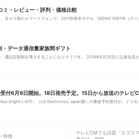
」の口コミ・レビュー・評判・価格比較
た、京セラ製のスマートフォンで、2011年秋冬モデル「DIGNO ISW11K（デ
制・データ通信量家族間ギフト
ランで、通話定額制を導入することになりそうです。 2014年6月25日に記
7C」予約受付6月9日開始。18日発売予定。15日から放送のテレビ
 bright L-07C」（LG Electronics Japan製）の事前予約受付が、ド
テレビCMでも話題「スゴスマ
・特徴