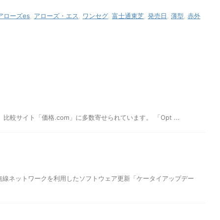
アローズes
,
アローズ・エス
,
ワンセグ
,
富士通東芝
,
発売日
,
薄型
,
赤外
、比較サイト「価格.com」に多数寄せられています。 「Opt ...
した。無線ネットワークを利用したソフトウェア更新「ケータイアップデー