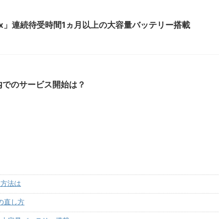
 Max」連続待受時間1ヵ月以上の大容量バッテリー搭載
日本国内でのサービス開始は？
象方法は
の直し方