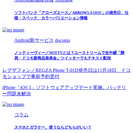
ソフトバンク「アローズエース／ARROWS A 101F」の発売日、仕
様・スペック、カラーバリエーション情報
Android新サービス
docomo
ノッティーヴィー／NOTTVとは？ユーストリームで生中継「開
局・ドコモ新商品発表会」ツイッターでもテキスト配信
レグザフォン／REGZA Phone T-01D発売日は11月18日、ドコ
モショップで事前予約受付
iPhone「iOS 5」ソフトウェアアップデート実施。バッテリ
ー問題未解決
コラム
スマホとガラケー、使うならどちらがいい？