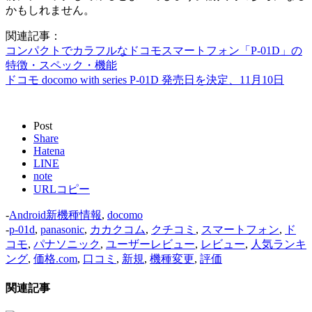
かもしれません。
関連記事：
コンパクトでカラフルなドコモスマートフォン「P-01D」の
特徴・スペック・機能
ドコモ docomo with series P-01D 発売日を決定、11月10日
Post
Share
Hatena
LINE
note
URLコピー
-
Android新機種情報
,
docomo
-
p-01d
,
panasonic
,
カカクコム
,
クチコミ
,
スマートフォン
,
ド
コモ
,
パナソニック
,
ユーザーレビュー
,
レビュー
,
人気ランキ
ング
,
価格.com
,
口コミ
,
新規
,
機種変更
,
評価
関連記事