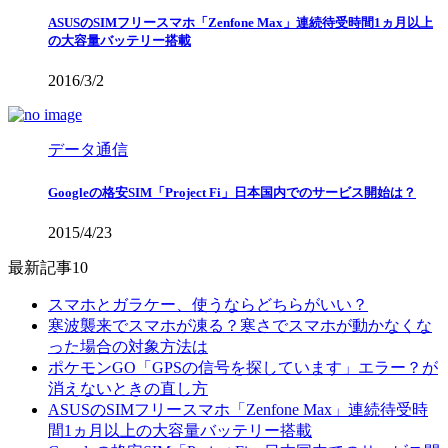
ASUSのSIMフリースマホ「Zenfone Max」連続待受時間1ヵ月以上
の大容量バッテリー搭載
2016/3/2
データ通信
Googleの格安SIM「Project Fi」日本国内でのサービス開始は？
2015/4/23
最新記事10
スマホとガラケー、使うならどちらがいい？
寒波襲来でスマホが凍る？寒さでスマホが動かなくな
った場合の対象方法は
ポケモンGO「GPSの信号を探しています」エラー？が
消えないときの直し方
ASUSのSIMフリースマホ「Zenfone Max」連続待受時
間1ヵ月以上の大容量バッテリー搭載