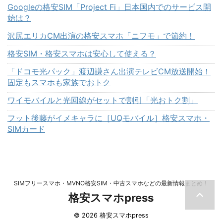
Googleの格安SIM「Project Fi」日本国内でのサービス開
始は？
沢尻エリカCM出演の格安スマホ「ニフモ」で節約！
格安SIM・格安スマホは安心して使える？
「ドコモ光パック」渡辺謙さん出演テレビCM放送開始！
固定もスマホも家族でおトク
ワイモバイルと光回線がセットで割引「光おトク割」
フット後藤がイメキャラに［UQモバイル］格安スマホ・
SIMカード
SIMフリースマホ・MVNO格安SIM・中古スマホなどの最新情報まとめ！
格安スマホpress
© 2026 格安スマホpress