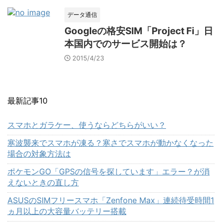
データ通信
Googleの格安SIM「Project Fi」日
本国内でのサービス開始は？
2015/4/23
最新記事10
スマホとガラケー、使うならどちらがいい？
寒波襲来でスマホが凍る？寒さでスマホが動かなくなった
場合の対象方法は
ポケモンGO「GPSの信号を探しています」エラー？が消
えないときの直し方
ASUSのSIMフリースマホ「Zenfone Max」連続待受時間1
ヵ月以上の大容量バッテリー搭載