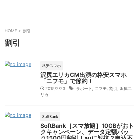
HOME
>
割引
割引
格安スマホ
沢尻エリカCM出演の格安スマホ
「ニフモ」で節約！
2015/2/23
サポート
,
ニフモ
,
割引
,
沢尻エ
リカ
SoftBank
SoftBank［スマ放題］10GBがおト
クキャンペーン、データ定額パッ
ク1500円割引！auに対抗？申込不