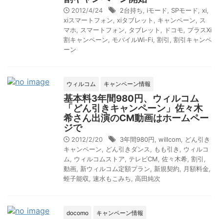
2012/4/24
2台持ち
,
iモード
,
SPモード
,
xi
,
xiスマートフォン
,
xiタブレット
,
キャンペーン
,
ス
マホ
,
スマートフォン
,
タブレット
,
ドコモ
,
プラスXi
割キャンペーン
,
モバイルWi-Fi
,
割引
,
割引キャンペ
ーン
ウィルコム
キャンペーン情報
基本料3年間980円、ウィルコム
「どん引きキャンペーン」佐々木
希さん出演のCM動画はホームペー
ジで
2012/2/20
3年間980円
,
willcom
,
どん引き
キャンペーン
,
どん引きダンス
,
もも引き
,
ウィルコ
ム
,
ウィルコムストア
,
テレビCM
,
佐々木希
,
割引
,
動画
,
新ウィルコム定額プラン
,
新規契約
,
月額料金
,
蛭子能収
,
速水もこみち
,
高田純次
docomo
キャンペーン情報