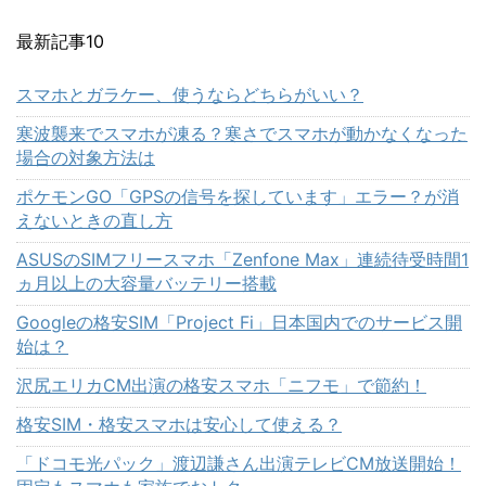
最新記事10
スマホとガラケー、使うならどちらがいい？
寒波襲来でスマホが凍る？寒さでスマホが動かなくなった
場合の対象方法は
ポケモンGO「GPSの信号を探しています」エラー？が消
えないときの直し方
ASUSのSIMフリースマホ「Zenfone Max」連続待受時間1
ヵ月以上の大容量バッテリー搭載
Googleの格安SIM「Project Fi」日本国内でのサービス開
始は？
沢尻エリカCM出演の格安スマホ「ニフモ」で節約！
格安SIM・格安スマホは安心して使える？
「ドコモ光パック」渡辺謙さん出演テレビCM放送開始！