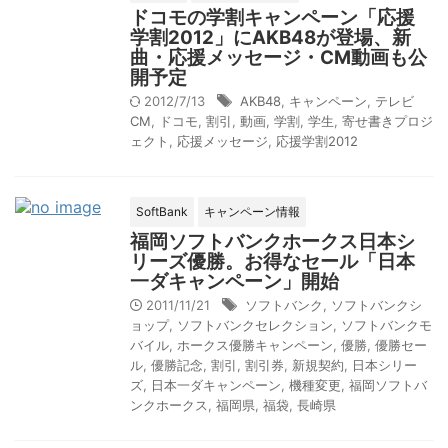
ドコモの学割キャンペーン「応援
学割2012」にAKB48が登場、新
曲・応援メッセージ・CM動画も公
開予定
2012/7/13
AKB48
,
キャンペーン
,
テレビ
CM
,
ドコモ
,
割引
,
動画
,
学割
,
学生
,
寄せ書きプロジ
ェクト
,
応援メッセージ
,
応援学割2012
SoftBank
キャンペーン情報
福岡ソフトバンクホークス日本シ
リーズ優勝。お得なセール「日本
一ダキャンペーン」開始
2011/11/21
ソフトバンク
,
ソフトバンクシ
ョップ
,
ソフトバンクセレクション
,
ソフトバンクモ
バイル
,
ホークス優勝キャンペーン
,
優勝
,
優勝セー
ル
,
優勝記念
,
割引
,
割引券
,
新規契約
,
日本シリー
ズ
,
日本一ダキャンペーン
,
機種変更
,
福岡ソフトバ
ンクホークス
,
福岡県
,
福袋
,
長崎県