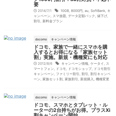
要
2014/7/1
10GB
,
8000円
,
au
,
SoftBank
,
キ
ャンペーン
,
スマ放題
,
データ定額パック
,
値下げ
,
割引
,
新料金プラン
docomo
キャンペーン情報
ドコモ、家族で一緒にスマホを購
入するとお得になる「家族セット
割」実施。新規・機種変にも対応
2012/8/6
キャンペーン情報
,
ケータイ
,
ス
マートフォン
,
ドコモ
,
ドコモショップ
,
ドコモ割引
キャンペーン
,
ファミリー割引
,
割引
,
割引キャンペ
ーン
,
家族セット割
,
家族割引
,
新規購入
,
機種変更
docomo
キャンペーン情報
ドコモ、スマホとタブレット・ル
ーターの2台持ちがお得。プラスXi
割キャンペーン開始