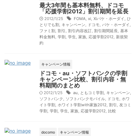
最大3年間も基本料無料、ドコモ
「応援学割2012」割引期間を延長
2012/1/25
FOMA
,
xi
,
Xiパケ・ホーダイ
,
ひ
とりでも割
,
キャンペーン
,
ドコモ
,
パケ・ホーダイ
,
ファミ割
,
割引
,
割引内容改訂
,
割引期間延長
,
基本
料金無料
,
学割
,
学生
,
家族
,
応援学割2012
,
新規契
約
キャンペーン情報
ドコモ・au・ソフトバンクの学割
キャンペーン比較、割引内容・無
料期間のまとめ
2012/1/25
au
,
ともコミ学割
,
キャンペーン
,
ソフトバンク
,
ソフトバンクモバイル
,
ドコモ
,
ホワ
イト学割
,
ホワイト学割with家族2012
,
割引
,
友コミ
学割
,
学割
,
学生
,
家族
,
応援学割2012
,
比較
docomo
キャンペーン情報