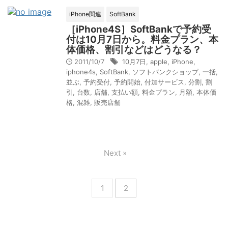
iPhone関連
SoftBank
［iPhone4S］SoftBankで予約受
付は10月7日から。料金プラン、本
体価格、割引などはどうなる？
2011/10/7
10月7日
,
apple
,
iPhone
,
iphone4s
,
SoftBank
,
ソフトバンクショップ
,
一括
,
並ぶ
,
予約受付
,
予約開始
,
付加サービス
,
分割
,
割
引
,
台数
,
店舗
,
支払い額
,
料金プラン
,
月額
,
本体価
格
,
混雑
,
販売店舗
Next »
1
2